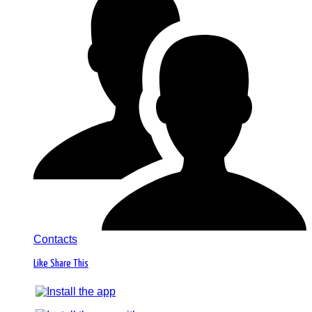
Contacts
Like
Share This