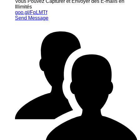
Vous Pouvez Capturer et Envoyer des E-mails en
Illimités
goo.gl/FpLMTf
Send Message