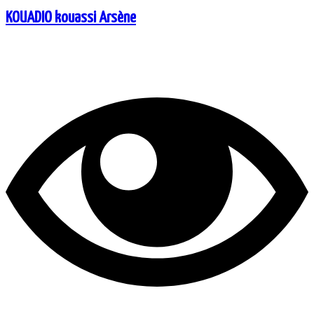
KOUADIO kouassi Arsène