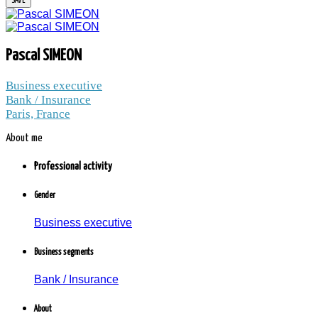
PASCAL SIMEON
Pascal SIMEON
Business executive
Bank / Insurance / Paris, France
Bank / Insurance
Paris, France
1.2 thousand peoples and companies
About me
follow the news to Pascal SIMEON
Member since: Saturday, 19 November 2022
Professional activity
Gender
Business executive
Business segments
Bank / Insurance
Pascal SIMEON
About
Cadre d'entreprise