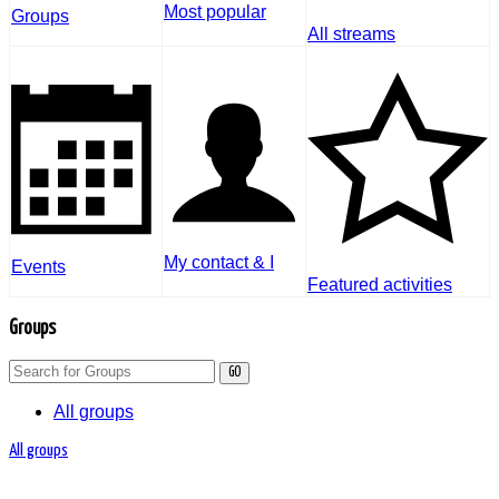
Most popular
Groups
All streams
My contact & I
Events
Featured activities
Groups
GO
All groups
All groups