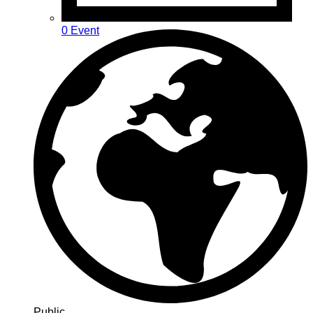
0 Event
Public