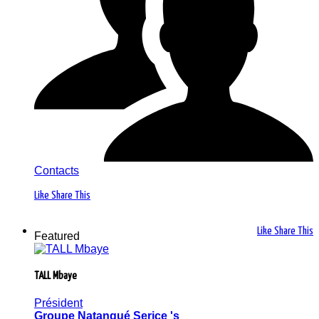
Contacts
Like
Share This
Like
Share This
Featured
TALL Mbaye
Président
Groupe Natangué Serice 's