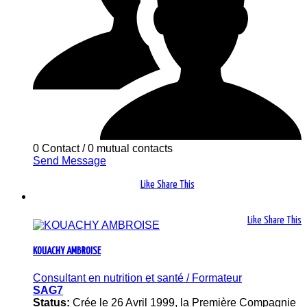
0 Contact
/
0 mutual contacts
Send Message
Like
Share This
Like
Share This
KOUACHY AMBROISE
Consultant en nutrition et santé / Formateur
SAG7
Status:
Crée le 26 Avril 1999, la Première Compagnie