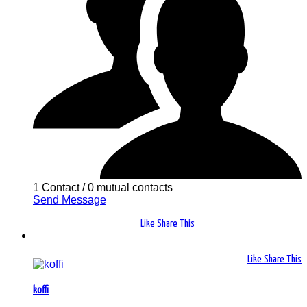
1 Contact
/
0 mutual contacts
Send Message
Like
Share This
Like
Share This
koffi