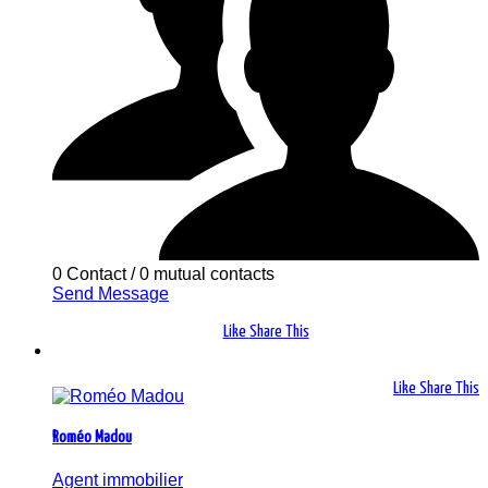
0 Contact
/
0 mutual contacts
Send Message
Like
Share This
Like
Share This
Roméo Madou
Agent immobilier