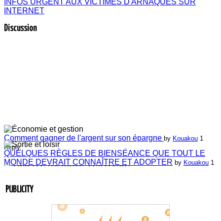
INFOS URGENT AUX VICTIMES D'ARNAQUES SUR
INTERNET
Discussion
Comment gagner de l'argent sur son épargne
by
Kouakou
1
Reply.
QUELQUES RÈGLES DE BIENSÉANCE QUE TOUT LE
MONDE DEVRAIT CONNAÎTRE ET ADOPTER
by
Kouakou
1
Reply.
Laissez-nous vos commentaires
by
ABIDJAN-WEBSITE-
ANIMATION
4 Replies.
PUBLICITY
Laissez-nous vos commentaires
by
Jean-Guillaume Bilé
0 Reply.
Entretien du lien commercial
by
Jean-Guillaume Bilé
0 Reply.
La carte d'affaire
by
Jean-Guillaume Bilé
1 Reply.