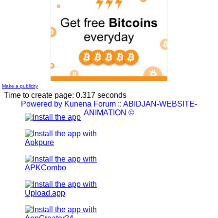
L'album document administratif est maintenant en vedette sur
le réseau.
by
Nouvelle Communauté - Marketing
0 Reply.
Make a publicity
Time to create page: 0.317 seconds
Powered by
Kunena Forum
::
ABIDJAN-WEBSITE-
ANIMATION ©