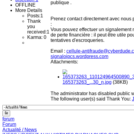
publique .
OFFLINE
More Details
Posts:
1
Prenez contact directement avec nous p
Thank
:
you
Vous pouvez effectuer un signalement 
received:
1
de perte financière : il peut être utile 
Karma: 0
tentatives d'escroqueries.
Email :
cellule-antifraude@cyberdude.
signaloipcs.wordpress.com
Attachments:
165373263_...30_n.jpg
(38KB)
The administrator has disabled public w
The following user(s) said Thank You:
forum
Forum
Actualité / News