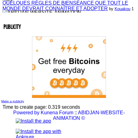
QUELQUES RÈGLES DE BIENSÉANCE QUE TOUT LE
MONDE DEVRAIT CONNAÎTRE ET ADOPTER
by
Kouakou
1
Reply.
Laissez-nous vos commentaires
by
ABIDJAN-WEBSITE-
ANIMATION
4 Replies.
Laissez-nous vos commentaires
by
Jean-Guillaume Bilé
0 Reply.
PUBLICITY
Entretien du lien commercial
by
Jean-Guillaume Bilé
0 Reply.
La carte d'affaire
by
Jean-Guillaume Bilé
1 Reply.
L'album document administratif est maintenant en vedette sur
le réseau.
by
Nouvelle Communauté - Marketing
0 Reply.
Make a publicity
Time to create page: 0.319 seconds
Powered by
Kunena Forum
::
ABIDJAN-WEBSITE-
ANIMATION ©