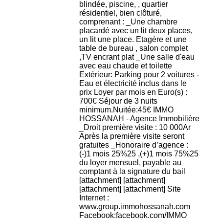
blindée, piscine, , quartier
résidentiel, bien clôturé,
comprenant : _Une chambre
placardé avec un lit deux places,
un lit une place. Etagère et une
table de bureau , salon complet
,TV encrant plat _Une salle d'eau
avec eau chaude et toilette
Extérieur: Parking pour 2 voitures -
Eau et électricité inclus dans le
prix Loyer par mois en Euro(s) :
700€ Séjour de 3 nuits
minimum.Nuitée:45€ IMMO
HOSSANAH - Agence Immobilière
_Droit première visite : 10 000Ar
Après la première visite seront
gratuites _Honoraire d’agence :
(-)1 mois 25%25 ,(+)1 mois 75%25
du loyer mensuel, payable au
comptant à la signature du bail
[attachment] [attachment]
[attachment] [attachment] Site
Internet :
www.group.immohossanah.com
Facebook:facebook.com/IMMO