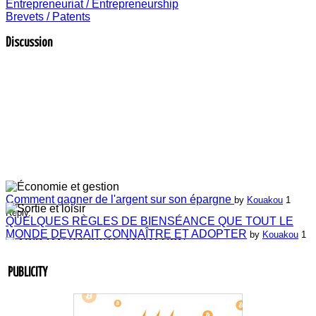
Entrepreneuriat / Entrepreneurship
Brevets / Patents
Discussion
Comment gagner de l'argent sur son épargne
by
Kouakou
1
Reply.
QUELQUES RÈGLES DE BIENSÉANCE QUE TOUT LE
MONDE DEVRAIT CONNAÎTRE ET ADOPTER
by
Kouakou
1
Reply.
Laissez-nous vos commentaires
by
ABIDJAN-WEBSITE-
ANIMATION
4 Replies.
PUBLICITY
Laissez-nous vos commentaires
by
Jean-Guillaume Bilé
0 Reply.
Entretien du lien commercial
by
Jean-Guillaume Bilé
0 Reply.
La carte d'affaire
by
Jean-Guillaume Bilé
1 Reply.