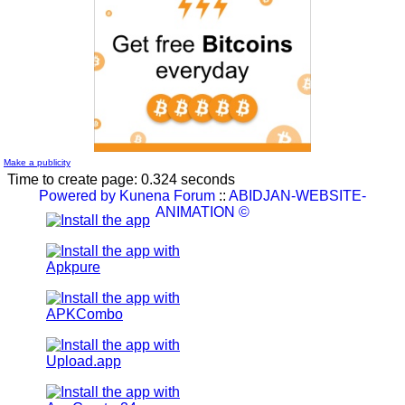
L'album document administratif est maintenant en vedette sur
le réseau.
by
Nouvelle Communauté - Marketing
0 Reply.
Make a publicity
Time to create page: 0.324 seconds
Powered by
Kunena Forum
::
ABIDJAN-WEBSITE-
ANIMATION ©