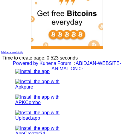
le réseau.
by
Nouvelle Communauté - Marketing
0 Reply.
Make a publicity
Time to create page: 0.523 seconds
Powered by
Kunena Forum
::
ABIDJAN-WEBSITE-
ANIMATION ©