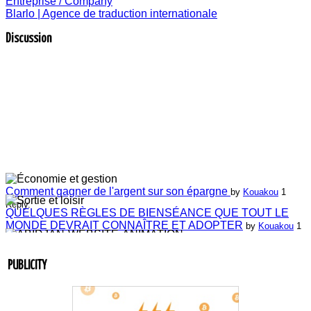
Entreprise / Company
Blarlo | Agence de traduction internationale
Discussion
Comment gagner de l'argent sur son épargne
by
Kouakou
1
Reply.
QUELQUES RÈGLES DE BIENSÉANCE QUE TOUT LE
MONDE DEVRAIT CONNAÎTRE ET ADOPTER
by
Kouakou
1
Reply.
Laissez-nous vos commentaires
by
ABIDJAN-WEBSITE-
ANIMATION
4 Replies.
PUBLICITY
Laissez-nous vos commentaires
by
Jean-Guillaume Bilé
0 Reply.
Entretien du lien commercial
by
Jean-Guillaume Bilé
0 Reply.
La carte d'affaire
by
Jean-Guillaume Bilé
1 Reply.
L'album document administratif est maintenant en vedette sur