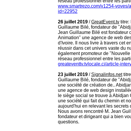
réseau professionnel entre les partic
www.smartrezo.com/v1254-voves/art
id=22952
26 juillet 2019
/
GreatEvent.tv
titre
Guillaume Bilé, fondateur de "Abid
Jean Guillaume Bilé est fondateur 
Animation" une agence de web desi
d'Ivoire. Il nous livre à travers cet 
réussir dans cet univers vaste du nu
également promoteur de "Nouvell
réseau professionnel entre les partic
greateventtv.tvlocale.ci/article-inte
23 juillet 2019
/
Signalinfos.net
titr
Guillaume Bilé, fondateur de "Abid
une société de création de.. Abidj
une agence de web design installée
le siège social se trouve à Abidjan
une société qui fait du chemin et n
aujourd'hui en relevant les secrets q
Nous avons rencontré M. Jean Guil
fondateur et dirigeant qui a bien v
questions.