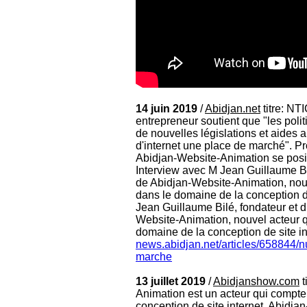
14 juin 2019
/
Abidjan.net
titre: NT
entrepreneur soutient que "les poli
de nouvelles législations et aides a
d'internet une place de marché". Pr
Abidjan-Website-Animation se posi
Interview avec M Jean Guillaume Bil
de Abidjan-Website-Animation, nou
dans le domaine de la conception d
Jean Guillaume Bilé, fondateur et d
Website-Animation, nouvel acteur 
domaine de la conception de site in
news.abidjan.net/articles/658844/n
marche
13 juillet 2019
/
Abidjanshow.com
t
Animation est un acteur qui compte
conception de site internet. Abidja