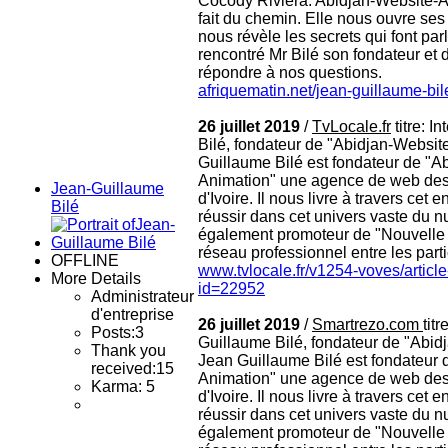
Cocody Riviera. Abidjan-Website-A
fait du chemin. Elle nous ouvre ses 
nous révèle les secrets qui font par
rencontré Mr Bilé son fondateur et d
répondre à nos questions.
afriquematin.net/jean-guillaume-bile-
26 juillet 2019
/
TvLocale.fr
titre: I
Bilé, fondateur de "Abidjan-Websit
Guillaume Bilé est fondateur de "A
Animation" une agence de web desi
Jean-Guillaume
d'Ivoire. Il nous livre à travers cet 
Bilé
réussir dans cet univers vaste du nu
également promoteur de "Nouvell
réseau professionnel entre les partic
OFFLINE
www.tvlocale.fr/v1254-voves/article
More Details
id=22952
Administrateur
d'entreprise
26 juillet 2019
/
Smartrezo.com
tit
Posts:
3
Guillaume Bilé, fondateur de "Abid
Thank you
Jean Guillaume Bilé est fondateur 
received:
15
Animation" une agence de web desi
Karma: 5
d'Ivoire. Il nous livre à travers cet 
réussir dans cet univers vaste du nu
également promoteur de "Nouvell