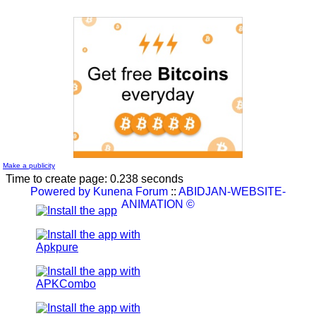
La carte d'affaire
by
Jean-Guillaume Bilé
1 Reply.
L'album document administratif est maintenant en vedette sur
le réseau.
by
Nouvelle Communauté - Marketing
0 Reply.
Make a publicity
Time to create page: 0.238 seconds
Powered by
Kunena Forum
::
ABIDJAN-WEBSITE-
ANIMATION ©