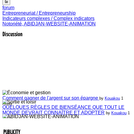
forum
Entrepreneuriat / Entrepreneurship
Indicateurs complexes / Complex indicators
Notoriété, ABIDJAN-WEBSITE-ANIMATION
Discussion
Comment gagner de l'argent sur son épargne
by
Kouakou
1
Reply.
QUELQUES RÈGLES DE BIENSÉANCE QUE TOUT LE
MONDE DEVRAIT CONNAÎTRE ET ADOPTER
by
Kouakou
1
Reply.
Laissez-nous vos commentaires
by
ABIDJAN-WEBSITE-
ANIMATION
4 Replies.
Laissez-nous vos commentaires
by
Jean-Guillaume Bilé
0 Reply.
PUBLICITY
Entretien du lien commercial
by
Jean-Guillaume Bilé
0 Reply.