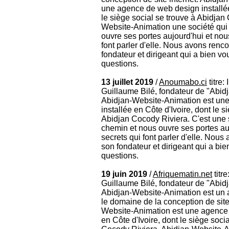
une agence de web design installée
le siège social se trouve à Abidjan
Website-Animation une société qui 
ouvre ses portes aujourd'hui et nou
font parler d'elle. Nous avons renco
fondateur et dirigeant qui a bien v
questions.
13 juillet 2019
/
Anoumabo.ci
titre:
Guillaume Bilé, fondateur de "Abid
Abidjan-Website-Animation est un
installée en Côte d'Ivoire, dont le s
Abidjan Cocody Riviera. C'est une s
chemin et nous ouvre ses portes auj
secrets qui font parler d'elle. Nous
son fondateur et dirigeant qui a bi
questions.
19 juin 2019
/
Afriquematin.net
titr
Guillaume Bilé, fondateur de "Abid
Abidjan-Website-Animation est un 
le domaine de la conception de site 
Website-Animation est une agence 
en Côte d'Ivoire, dont le siège soci