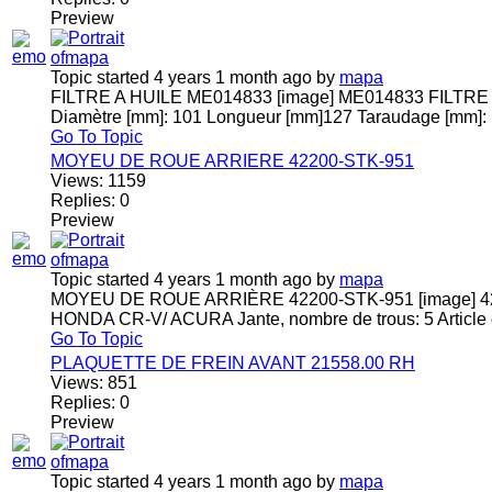
Preview
Topic started 4 years 1 month ago
by
mapa
FILTRE A HUILE ME014833 [image] ME014833 FILTRE A 
Diamètre [mm]: 101 Longueur [mm]127 Taraudage [mm]: 
Go To Topic
MOYEU DE ROUE ARRIERE 42200-STK-951
Views:
1159
Replies:
0
Preview
Topic started 4 years 1 month ago
by
mapa
MOYEU DE ROUE ARRIÈRE 42200-STK-951 [image] 4
HONDA CR-V/ ACURA Jante, nombre de trous: 5 Article c
Go To Topic
PLAQUETTE DE FREIN AVANT 21558.00 RH
Views:
851
Replies:
0
Preview
Topic started 4 years 1 month ago
by
mapa