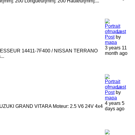
m]: 200 Longueur[mm]: 200 Hauteur[mm]:...
Last
Post
by
mapa
3 years 11
RESSEUR 14411-7F400 / NISSAN TERRANO
month ago
..
Last
Post
by
mapa
4 years 5
UZUKI GRAND VITARA Moteur: 2.5 V6 24V 4x4
days ago