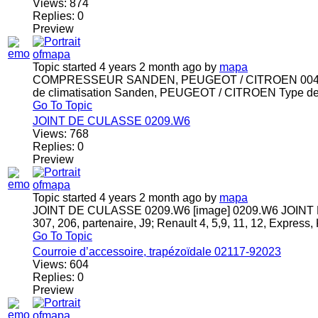
Views:
874
Replies:
0
Preview
Topic started 4 years 2 month ago
by
mapa
COMPRESSEUR SANDEN, PEUGEOT / CITROEN 004670
de climatisation Sanden, PEUGEOT / CITROEN Type de Maté
Go To Topic
JOINT DE CULASSE 0209.W6
Views:
768
Replies:
0
Preview
Topic started 4 years 2 month ago
by
mapa
JOINT DE CULASSE 0209.W6 [image] 0209.W6 JOINT DE C
307, 206, partenaire, J9; Renault 4, 5,9, 11, 12, Expres
Go To Topic
Courroie d’accessoire, trapézoïdale 02117-92023
Views:
604
Replies:
0
Preview