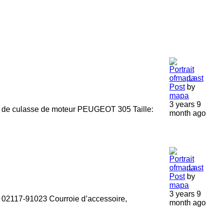
Last
Post
by
mapa
3 years 9
e culasse de moteur PEUGEOT 305 Taille:
month ago
Last
Post
by
mapa
3 years 9
: 02117-91023 Courroie d’accessoire,
month ago