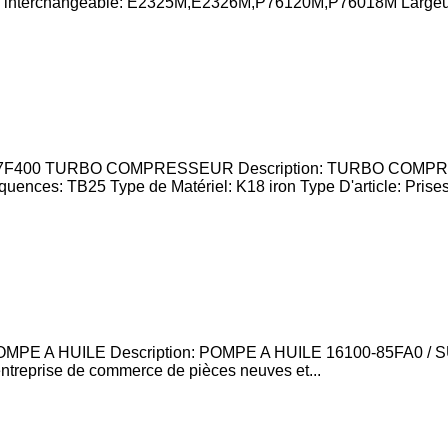
terchangeable: E2325M,E2326M,P76120M,P76018M Largeur[m
-7F400 TURBO COMPRESSEUR Description: TURBO COMP
quences: TB25 Type de Matériel: K18 iron Type D'article: Prises.
MPE A HUILE Description: POMPE A HUILE 16100-85FA0 / S
ntreprise de commerce de pièces neuves et...