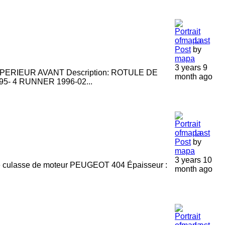
Last
Post
by
mapa
3 years 9
ERIEUR AVANT Description: ROTULE DE
month ago
- 4 RUNNER 1996-02...
Last
Post
by
mapa
3 years 10
culasse de moteur PEUGEOT 404 Épaisseur :
month ago