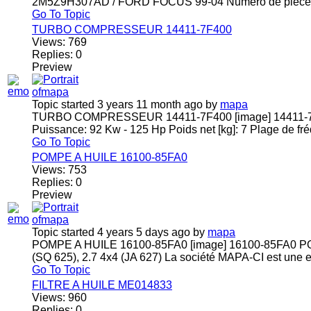
2M5Z9H307AD / FORD FOCUS 99-04 Numéro de pièce in
Go To Topic
TURBO COMPRESSEUR 14411-7F400
Views:
769
Replies:
0
Preview
Topic started 3 years 11 month ago
by
mapa
TURBO COMPRESSEUR 14411-7F400 [image] 14411
Puissance: 92 Kw - 125 Hp Poids net [kg]: 7 Plage de fré
Go To Topic
POMPE A HUILE 16100-85FA0
Views:
753
Replies:
0
Preview
Topic started 4 years 5 days ago
by
mapa
POMPE A HUILE 16100-85FA0 [image] 16100-85FA0 PO
(SQ 625), 2.7 4x4 (JA 627) La société MAPA-CI est une e
Go To Topic
FILTRE A HUILE ME014833
Views:
960
Replies:
0