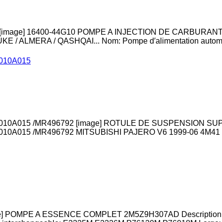
mage] 16400-44G10 POMPE A INJECTION DE CARBURANT D
 ALMERA / QASHQAI... Nom: Pompe d′alimentation automati
010A015
0A015 /MR496792 [image] ROTULE DE SUSPENSION SUPER
0A015 /MR496792 MITSUBISHI PAJERO V6 1999-06 4M41 C
] POMPE A ESSENCE COMPLET 2M5Z9H307AD Descriptio