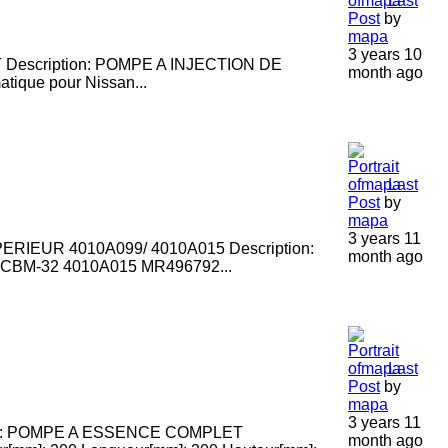
Last
Post
by
mapa
3 years 10
escription: POMPE A INJECTION DE
month ago
que pour Nissan...
Last
Post
by
mapa
3 years 11
IEUR 4010A099/ 4010A015 Description:
month ago
BM-32 4010A015 MR496792...
Last
Post
by
mapa
3 years 11
n: POMPE A ESSENCE COMPLET
month ago