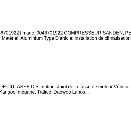
1922 [image] 0046701922 COMPRESSEUR SANDEN, PEUGE
riel: Aluminium Type D'article: Installation de climatisation.
ULASSE Description: Joint de culasse de moteur Véhicules 
s, Kangoo, mégane, Trafice; Daewoo Lanos,...