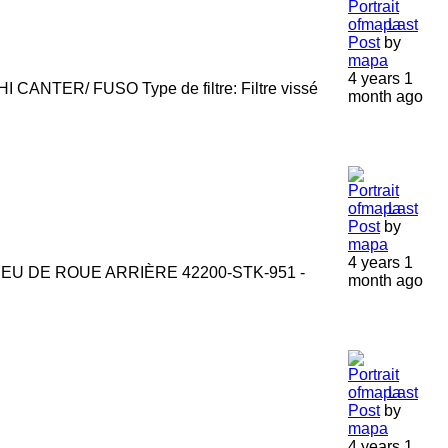
Last
Post
by
mapa
4 years 1
CANTER/ FUSO Type de filtre: Filtre vissé
month ago
Last
Post
by
mapa
4 years 1
YEU DE ROUE ARRIÈRE 42200-STK-951 -
month ago
Last
Post
by
mapa
4 years 1