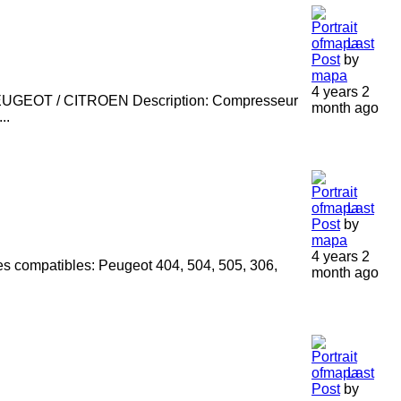
Last
Post
by
mapa
4 years 2
OT / CITROEN Description: Compresseur
month ago
..
Last
Post
by
mapa
4 years 2
compatibles: Peugeot 404, 504, 505, 306,
month ago
Last
Post
by