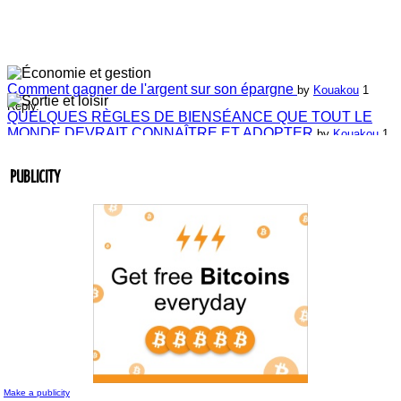
Comment gagner de l'argent sur son épargne
by
Kouakou
1
Reply.
QUELQUES RÈGLES DE BIENSÉANCE QUE TOUT LE
MONDE DEVRAIT CONNAÎTRE ET ADOPTER
by
Kouakou
1
Reply.
Laissez-nous vos commentaires
by
ABIDJAN-WEBSITE-
ANIMATION
4 Replies.
PUBLICITY
Laissez-nous vos commentaires
by
Jean-Guillaume Bilé
0 Reply.
Entretien du lien commercial
by
Jean-Guillaume Bilé
0 Reply.
La carte d'affaire
by
Jean-Guillaume Bilé
1 Reply.
L'album document administratif est maintenant en vedette sur
le réseau.
by
Nouvelle Communauté - Marketing
0 Reply.
Make a publicity