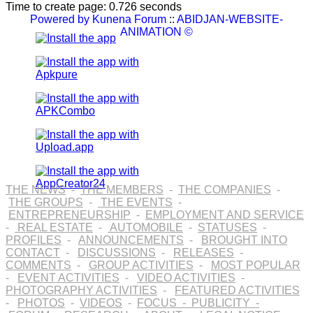
Time to create page: 0.726 seconds
Powered by
Kunena Forum
::
ABIDJAN-WEBSITE-
ANIMATION ©
THE NEWS
-
THE MEMBERS
-
THE COMPANIES
-
THE GROUPS
-
THE EVENTS
-
ENTREPRENEURSHIP
-
EMPLOYMENT AND SERVICE
-
REAL ESTATE
-
AUTOMOBILE
-
STATUSES
-
PROFILES
-
ANNOUNCEMENTS
-
BROUGHT INTO
CONTACT
-
DISCUSSIONS
-
RELEASES
-
COMMENTS
-
GROUP ACTIVITIES
-
MOST POPULAR
-
EVENT ACTIVITIES
-
VIDEO ACTIVITIES
-
PHOTOGRAPHY ACTIVITIES
-
FEATURED ACTIVITIES
-
PHOTOS
-
VIDEOS
-
FOCUS
-
PUBLICITY
-