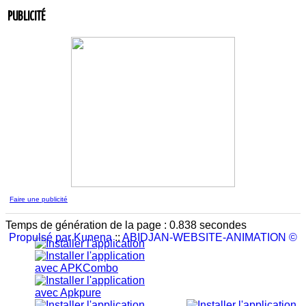
réponse.
Laissez-nous vos commentaires
par
ABIDJAN-WEBSITE-
PUBLICITÉ
ANIMATION
4 réponses.
Laissez-nous vos commentaires
par
Jean-Guillaume Bilé
0
réponse.
Entretien du lien commercial
par
Jean-Guillaume Bilé
0 réponse.
La carte d'affaire
par
Jean-Guillaume Bilé
1 réponse.
L'album document administratif est maintenant en vedette sur
le réseau.
par
Nouvelle Communauté - Marketing
0 réponse.
Faire une publicité
Temps de génération de la page : 0.838 secondes
Propulsé par
Kunena
::
ABIDJAN-WEBSITE-ANIMATION ©