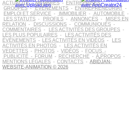
ACTUALITÉ
-
MEMBRES
-
ENTREPRISES
-
GROUPES
-
ÉVÉNEMENTS
-
ENTREPRENEURIAT
-
EMPLOI ET SERVICE
-
IMMOBILIER
-
AUTOMOBILE
-
LES STATUTS
-
PROFILS
-
ANNONCES
-
MISES EN
RELATION
-
DISCUSSIONS
-
COMMUNIQUÉS
-
COMMENTAIRES
-
LES ACTIVITÉS DES GROUPES
-
LES PLUS POPULAIRES
-
LES ACTIVITÉS DES
ÉVÈNEMENTS
-
LES ACTIVITÉS EN VIDÉOS
-
LES
ACTIVITÉS EN PHOTOS
-
LES ACTIVITÉS EN
VEDETTES
-
PHOTOS
-
VIDÉOS
-
FOCUS
-
PUBLICITÉ
-
FORUM
-
RECHERCHE
-
À
.
PROPOS
-
MENTIONS LÉGALES
-
CONTACTS
-
ABIDJAN-
WEBSITE-ANIMATION © 2026