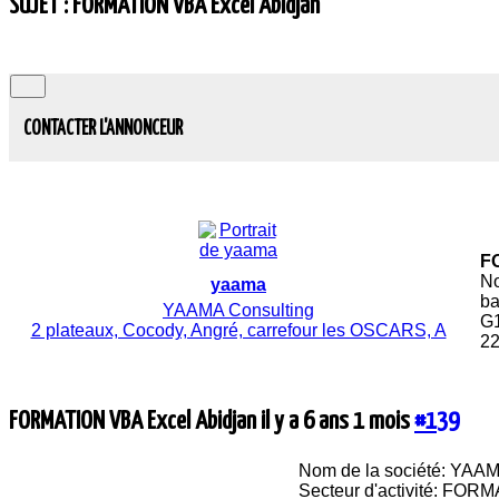
SUJET : FORMATION VBA Excel Abidjan
CONTACTER L'ANNONCEUR
F
No
yaama
ba
YAAMA Consulting
G1
2 plateaux, Cocody, Angré, carrefour les OSCARS, A
22
FORMATION VBA Excel Abidjan
il y a 6 ans 1 mois
#139
Nom de la société: YAAM
Secteur d'activité: FOR