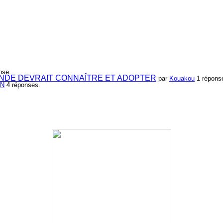
nse.
NDE DEVRAIT CONNAÎTRE ET ADOPTER
par
Kouakou
1 répons
ON
4 réponses.
le réseau.
par
Nouvelle Communauté - Marketing
0 réponse.