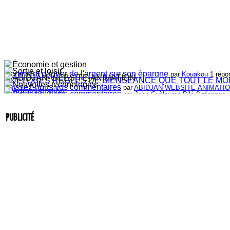
Comment gagner de l'argent sur son épargne
par
Kouakou
1 répo
QUELQUES RÈGLES DE BIENSÉANCE QUE TOUT LE MO
Laissez-nous vos commentaires
par
ABIDJAN-WEBSITE-ANIMATI
Laissez-nous vos commentaires
par
Jean-Guillaume Bilé
0 réponse.
Entretien du lien commercial
par
Jean-Guillaume Bilé
0 réponse.
La carte d'affaire
par
Jean-Guillaume Bilé
1 réponse.
PUBLICITÉ
L'album document administratif est maintenant en vedette sur 