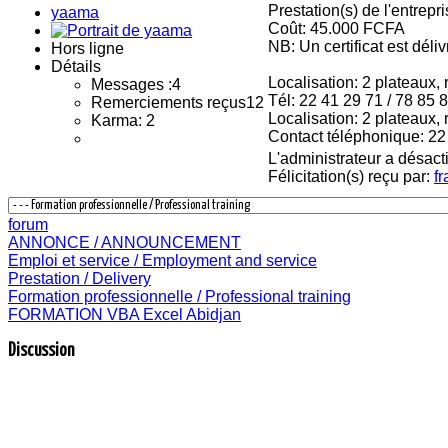
Prestation(s) de l'entrep
yaama
Coût: 45.000 FCFA
NB: Un certificat est délivr
Hors ligne
Détails
Localisation: 2 plateaux,
Messages :
4
Tél: 22 41 29 71 / 78 85 
Remerciements reçus
12
Localisation: 2 plateaux,
Karma: 2
Contact téléphonique: 22 
L'administrateur a désacti
Félicitation(s) reçu par:
f
forum
ANNONCE / ANNOUNCEMENT
Emploi et service / Employment and service
Prestation / Delivery
Formation professionnelle / Professional training
FORMATION VBA Excel Abidjan
Discussion