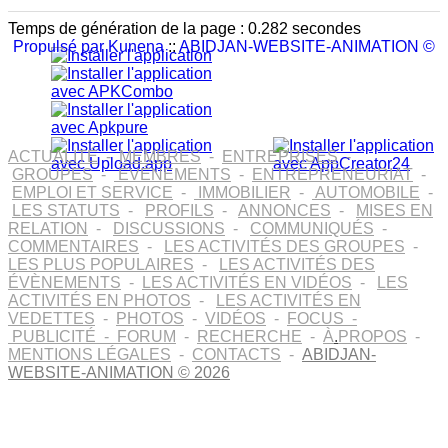
Temps de génération de la page : 0.282 secondes
Propulsé par
Kunena
::
ABIDJAN-WEBSITE-ANIMATION ©
ACTUALITÉ
-
MEMBRES
-
ENTREPRISES
-
GROUPES
-
ÉVÉNEMENTS
-
ENTREPRENEURIAT
-
EMPLOI ET SERVICE
-
IMMOBILIER
-
AUTOMOBILE
-
LES STATUTS
-
PROFILS
-
ANNONCES
-
MISES EN
RELATION
-
DISCUSSIONS
-
COMMUNIQUÉS
-
COMMENTAIRES
-
LES ACTIVITÉS DES GROUPES
-
LES PLUS POPULAIRES
-
LES ACTIVITÉS DES
ÉVÈNEMENTS
-
LES ACTIVITÉS EN VIDÉOS
-
LES
ACTIVITÉS EN PHOTOS
-
LES ACTIVITÉS EN
VEDETTES
-
PHOTOS
-
VIDÉOS
-
FOCUS
-
PUBLICITÉ
-
FORUM
-
RECHERCHE
-
À
.
PROPOS
-
MENTIONS LÉGALES
-
CONTACTS
-
ABIDJAN-
WEBSITE-ANIMATION © 2026