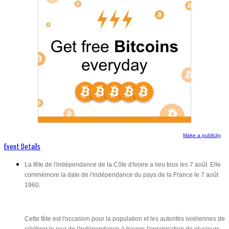
La fête de l'indépendance de la Côte d'Ivoire a lieu tous les 7 août.
Elle commémore la date de l'indépendance du pays de la France
le 7 août 1960.
Make a publicity
Cette fête est l'occasion pour la population et les autorités
Event Details
ivoiriennes de célébrer le jour de l'indépendance à travers
l'organisation de plusieurs cérémonies commémoratives de
La fête de l'indépendance de la Côte d'Ivoire a lieu tous les 7 août. Elle
l'accession du pays à la souveraineté nationale.
commémore la date de l'indépendance du pays de la France le 7 août
1960.
Cette fête est l'occasion pour la population et les autorités ivoiriennes de