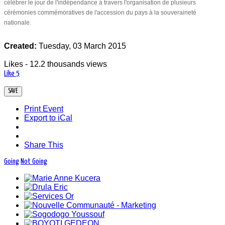
célébrer le jour de l'indépendance à travers l'organisation de plusieurs
12.2 thousands people and companies
cérémonies commémoratives de l'accession du pays à la souveraineté
follow the news of the event La fête
nationale.
d'indépendance de la Côte d'Ivoire
Created:
Tuesday, 03 March 2015
Likes - 12.2 thousands views
Like
5
Print Event
Export to iCal
Share This
Going
Not Going