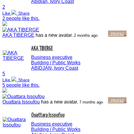
Abidjan, Ivory Coast
Last post by
yaama
2
6 years 1 month ago
Like
Share
Respond
-
Gnegbo Esther
2 people like this.
Gnegbo Esther
Étudiante
PROFILE
AKA TIBERGE
has a new avatar.
Abidjan, Côte d'Ivoire
2 months ago
Send Message
AKA TIBERGE
Business executive
Beugré Ange Paola
Building / Public Works
Beugré Ange Paola
ABIDJAN, Ivory Coast
Étudiante
5
Abidjan, Côte d'Ivoire
Like
Share
Send Message
5 people like this.
PROFILE
Ouattara Issoufou
has a new avatar.
7 months ago
Ngoran Ange Affoué Emeline
Ngoran Ange Affoué Emeline
Ouattara Issoufou
Étudiante
Abidjan, Côte d'Ivoire
Business executive
Send Message
Building / Public Works