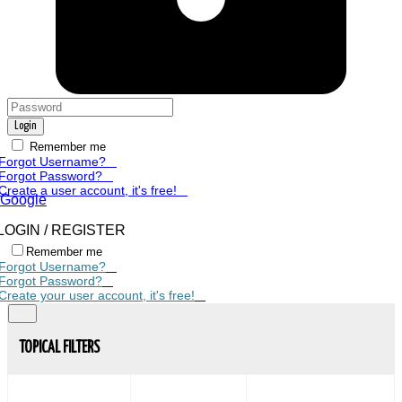
Login
Remember me
Forgot Username?
Forgot Password?
Create a user account, it's free!
Google
LOGIN / REGISTER
Remember me
Forgot Username?
Forgot Password?
Create your user account, it's free!
TOPICAL FILTERS