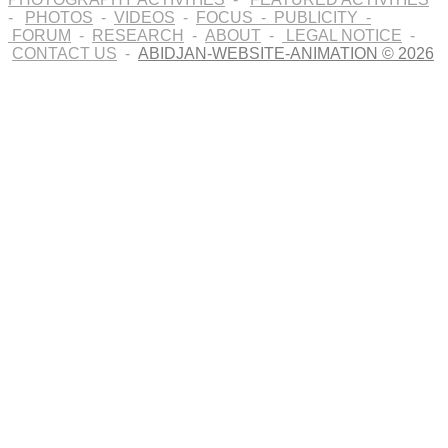
-
PHOTOS
-
VIDEOS
-
FOCUS
-
PUBLICITY
-
FORUM
-
RESEARCH
-
ABOUT
-
LEGAL NOTICE
-
Jul
24
CONTACT US
-
ABIDJAN-WEBSITE-ANIMATION © 2026
Festival des arts plastiques Zarzis
Exposition de peinture: Peinture sur vitrail, la
Pébéo déco, les couleurs pour tissus, les
thermodurcissables
Zarzis, Tunisie