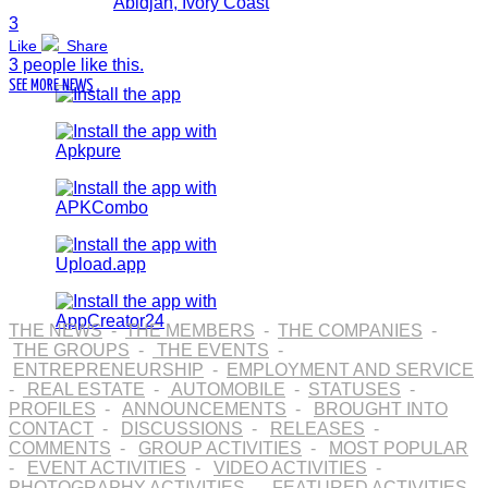
Abidjan, Ivory Coast
10 attendees
-
3
Like
Share
Kouassi Inoino
3 people like this.
Kouassi Inoino
SEE MORE NEWS
Cadre d'entreprise
Abidjan, Côte d'Ivoire
Send Message
THE NEWS
-
THE MEMBERS
-
THE COMPANIES
-
THE GROUPS
-
THE EVENTS
-
ENTREPRENEURSHIP
-
EMPLOYMENT AND SERVICE
-
REAL ESTATE
-
AUTOMOBILE
-
STATUSES
-
PROFILES
-
ANNOUNCEMENTS
-
BROUGHT INTO
CONTACT
-
DISCUSSIONS
-
RELEASES
-
COMMENTS
-
GROUP ACTIVITIES
-
MOST POPULAR
642
visitors
-
EVENT ACTIVITIES
-
VIDEO ACTIVITIES
-
Like
Share This
Invite contacts
PHOTOGRAPHY ACTIVITIES
-
FEATURED ACTIVITIES