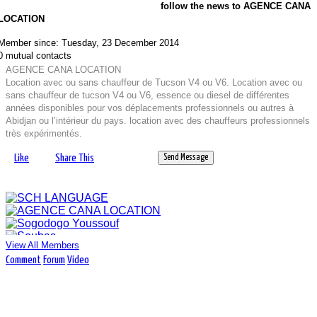
wildlife. Our team follows best practices for humane and eco-
follow the news to AGENCE CANA
friendly treatments (EPA Guidelines, 2024), ensuring your
LOCATION
space remains safe and comfortable. With a reputation built
on trust and results, we treat every home like our own. Let us
Member since: Tuesday, 23 December 2014
handle the pests, so you can enjoy a worry-free environment.
0 mutual contacts
Contact us today to experience the expertise and care that
AGENCE CANA LOCATION
set us apart.
Location avec ou sans chauffeur de Tucson V4 ou V6. Location avec ou
Website :
www.417pestsolutions.com
sans chauffeur de tucson V4 ou V6, essence ou diesel de différentes
Send Message
années disponibles pour vos déplacements professionnels ou autres à
Abidjan ou l’intérieur du pays. location avec des chauffeurs professionnels
très expérimentés.
Ouattara Issoufou
Like
Share This
Send Message
Modèle: V4 ou V6
Ouattara Issoufou
Nombre de porte: 5
Cadre d'entreprise
Place assise: 5
Bâtiment / Travaux publics
Nombre Airbag: 5
1 437
visitors
Abidjan, Côte d'Ivoire
Transmission: Manuel
Send Message
Carburant: Essence
Like
Share This
Invite contacts
Vendeur: Propriétaire
View All Members
Etat: Neuf
Nov
06
Comment
Forum
Video
Nombre de vitesse: 7..
Lidercontab
Gagner de l'argent sur son épargne
La gestión administrativa y financiera es uno
de los pilares más complejos para las empresas
Pour faire une épargne, fixez des objectifs
constructoras en Perú. La naturaleza de sus proyectos, con
clairs, élaborez un budget et automatisez vos