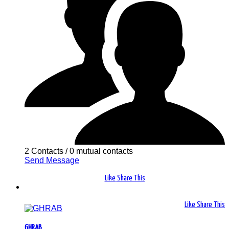
2 Contacts
/
0 mutual contacts
Send Message
Like
Share This
Like
Share This
GHRAB