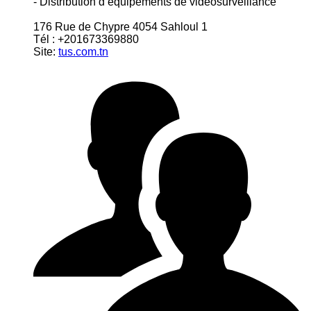
- Distribution d’équipements de vidéosurveillance
176 Rue de Chypre 4054 Sahloul 1
Tél : +201673369880
Site:
tus.com.tn