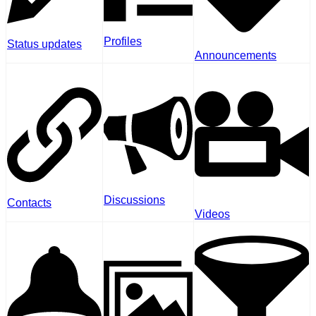
Profiles
Status updates
Announcements
Discussions
Contacts
Videos