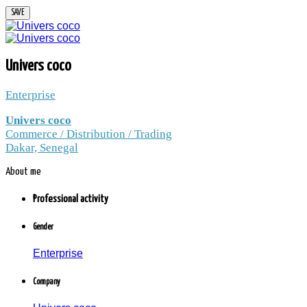
UNIVERS COCO
Univers coco
Enterprise
Univers coco / Commerce / Distribution /
Univers coco
Trading / Dakar, Senegal
Commerce / Distribution / Trading
Dakar, Senegal
2.2 thousands peoples and companies
follow the news to Univers coco
About me
Member since: Thursday, 04 February 2016
Professional activity
Gender
Enterprise
Nous sommes une société spécialisée dans la
vente de noix de coco depuis 6 ans. Nous
Company
recherchons maintenant des acheteurs
internationaux avec qui nous allons faire des