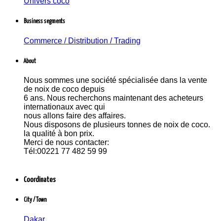
Univers coco
affaires.
Nous disposons de plusieurs tonnes de noix de
coco. la qualité à bon prix.
Business segments
Merci de nous contacter:
Tél:00221 77 482 59 99
Commerce / Distribution / Trading
E-mail: universcoco@gmail.com
About
Nous sommes une société spécialisée dans la vente
de noix de coco depuis
6 ans. Nous recherchons maintenant des acheteurs
internationaux avec qui
nous allons faire des affaires.
Nous disposons de plusieurs tonnes de noix de coco.
la qualité à bon prix.
Merci de nous contacter:
Tél:00221 77 482 59 99
Coordinates
City / Town
Dakar