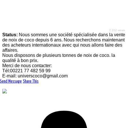
Univers coco
Enterprise
Univers coco
- Commerce / Distribution / Trading
Dakar, Senegal
2 202 views
Status:
Nous sommes une société spécialisée dans la vente
de noix de coco depuis 6 ans. Nous recherchons maintenant
des acheteurs internationaux avec qui nous allons faire des
affaires.
Nous disposons de plusieurs tonnes de noix de coco. la
qualité à bon prix.
Merci de nous contacter:
Tél:00221 77 482 59 99
E-mail: universcoco@gmail.com
Send Message
Share This