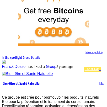
Make a publicity
In the spotlight
Group Details
Franck Dosso
has liked a
Group
2 years ago
POPULAR
7 823 people and companies follow the
news of the group Bien-être et Santé
Bien-être et Santé Naturelle
Like
Naturelle
Ce groupe est crée pour promouvoir les produits naturels
Bio pour la prévention et le traitement du corps humain.
Détoxification,réparation, activation et régénération des