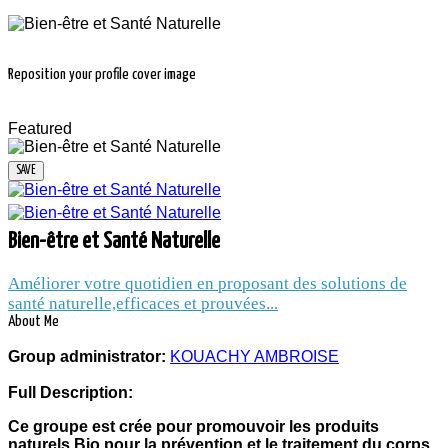
Reposition your profile cover image
Featured
BIEN-ÊTRE ET
Bien-être et Santé Naturelle
SANTÉ
Améliorer votre quotidien en proposant des solutions de
santé naturelle,efficaces et prouvées...
NATURELLE
About Me
Group administrator:
KOUACHY AMBROISE
Full Description:
7.8 thousands people and companies
follow the news of the group Bien-être et
Ce groupe est crée pour promouvoir les produits
Santé Naturelle
naturels Bio pour la prévention et le traitement du corps