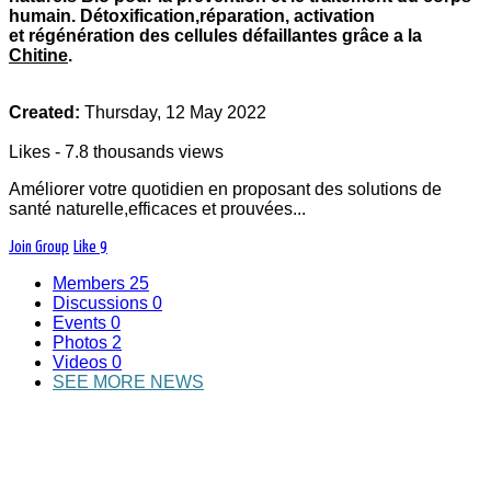
Group administrator:
KOUACHY AMBROISE
humain. Détoxification,réparation, activation
et
régénération des cellules défaillantes grâce a la
Chitine
.
Created:
Thursday, 12 May 2022
Likes - 7.8 thousands views
Améliorer votre quotidien en proposant des solutions de
santé naturelle,efficaces et prouvées...
Ce groupe est crée pour promouvoir les
Join Group
Like
9
produits naturels Bio pour la prévention et le
Members
25
traitement du corps humain.
Discussions
0
Détoxification,réparation, activation
Events
0
et
régénération des cellules défaillantes grâce a
Photos
2
la
Chitine
.
Videos
0
SEE MORE NEWS