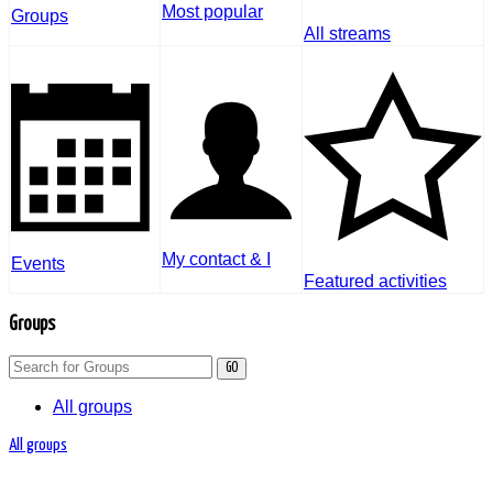
Most popular
Groups
All streams
My contact & I
Events
Featured activities
Groups
GO
All groups
All groups