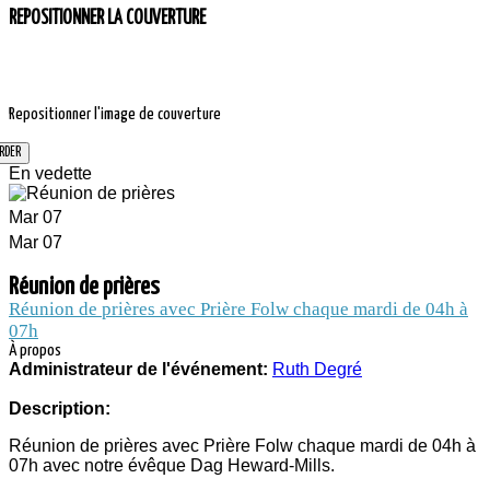
REPOSITIONNER LA COUVERTURE
Repositionner l'image de couverture
En vedette
Mar
07
Mar
07
RÉUNION DE
Réunion de prières
Réunion de prières avec Prière Folw chaque mardi de 04h à
PRIÈRES
07h
À propos
Administrateur de l'événement:
Ruth Degré
Description:
1.4 mille personnes et entreprises suivent
l'actualité de l'événement Réunion de
Réunion de prières avec Prière Folw chaque mardi de 04h à
prières
07h avec notre évêque Dag Heward-Mills.