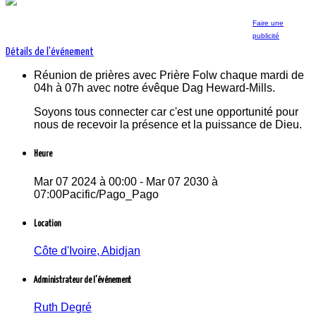
Faire une
publicité
Détails de l'événement
Réunion de prières avec Prière Folw chaque mardi de
Réunion de prières avec Prière Folw chaque mardi
04h à 07h avec notre évêque Dag Heward-Mills.
de 04h à 07h avec notre évêque Dag Heward-Mills.
Soyons tous connecter car c'est une opportunité pour
Soyons tous connecter car c'est une opportunité
nous de recevoir la présence et la puissance de Dieu.
pour nous de recevoir la présence et la puissance
de Dieu.
Heure
Mar 07 2024 à 00:00 - Mar 07 2030 à
07:00Pacific/Pago_Pago
Location
Côte d'Ivoire, Abidjan
Administrateur de l'événement
Ruth Degré